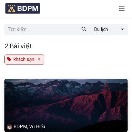
Bỏ qua để đến Nội dung
Du lịch
2 Bài viết
khách sạn
×
BDPM, Vũ Hiếu