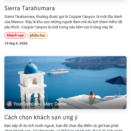
Sierra Tarahumara
Sierra Tarahumara, thường được gọi là Copper Canyon, là một địa danh
của Mexico. Đây là khu vực những người đam mê du lịch thám hiểm rất
yêu thích. Copper Canyon là một trong sáu hẻm núi ở vùng này. M...
khách sạn
phiêu lưu
16 thg 4, 2026
YourCompany, Marc Demo
Cách chọn khách sạn ưng ý
Bạn sắp đi du lịch nước ngoài, bạn đã chọn địa điểm và giờ bạn phải
chọn khách sạn. 10 năm trước, có thể bạn sẽ tới gặp đại lý du lịch và tin